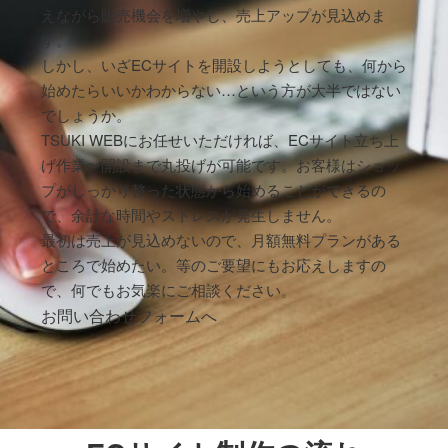
えながら販売機会を増やし、売上アップが見込めま
す。
しかし、いざECサイトを開設しようとしても、何から
始めたらいいかわからない…という方が大半ではない
でしょうか。
TSUKI WEBにお任せいただければ、ECサイト立ち上
げ作業〜開設まで丸投げが可能です。
お客様はショッ
プがしっかり整った状態から始めることができるの
で、余計な時間やストレスが発生しません。
最初は売上が見込めないので、月額無料プランがある
ところで始めたい。等のご要望にもお応えしますの
で、何でもお気楽にご相談ください。
お問い合わせフォームへ