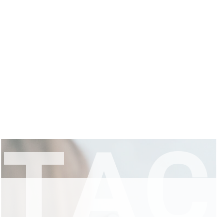
T
A
C