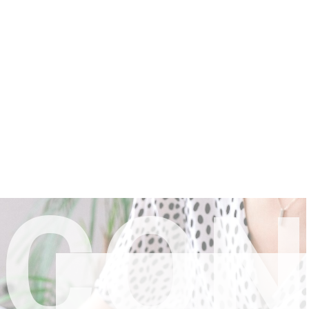
C
O
N